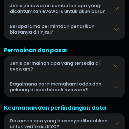
Jenis penawaran sambutan apa yang
dicantumkan evowars untuk akun baru?
Berapa lama permintaan penarikan
biasanya ditinjau?
Permainan dan pasar
Jenis permainan apa yang tersedia di
evowars?
Bagaimana cara memahami odds dan
peluang di sportsbook evowars?
Keamanan dan perlindungan data
Dokumen apa yang biasanya dibutuhkan
untuk verifikasi KYC?