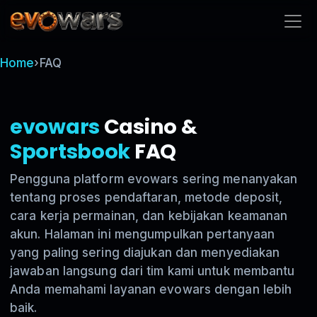
evowars
Home
›
FAQ
evowars
Casino &
Sportsbook
FAQ
Pengguna platform evowars sering menanyakan
tentang proses pendaftaran, metode deposit,
cara kerja permainan, dan kebijakan keamanan
akun. Halaman ini mengumpulkan pertanyaan
yang paling sering diajukan dan menyediakan
jawaban langsung dari tim kami untuk membantu
Anda memahami layanan evowars dengan lebih
baik.