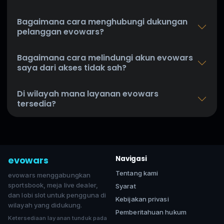
Bagaimana cara menghubungi dukungan
pelanggan evowars?
Bagaimana cara melindungi akun evowars
saya dari akses tidak sah?
Di wilayah mana layanan evowars
tersedia?
evowars
Navigasi
Tentang kami
evowars menggabungkan
sportsbook, meja live dealer,
Syarat
dan lobi slot untuk pengguna di
Kebijakan privasi
wilayah yang didukung.
Pemberitahuan hukum
Ketersediaan layanan tunduk pada