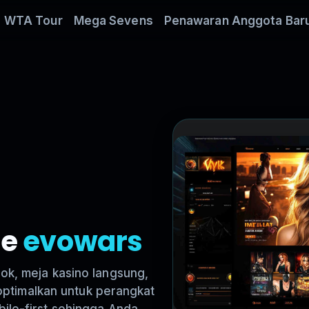
WTA Tour
Mega Sevens
Penawaran Anggota Bar
le
evowars
k, meja kasino langsung,
ioptimalkan untuk perangkat
ile-first sehingga Anda