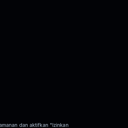
amanan dan aktifkan "Izinkan