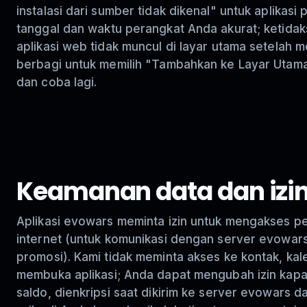
instalasi dari sumber tidak dikenal" untuk aplikasi
tanggal dan waktu perangkat Anda akurat; ketida
aplikasi web tidak muncul di layar utama setela
berbagi untuk memilih "Tambahkan ke Layar Utama" 
dan coba lagi.
Keamanan data dan izin
Aplikasi evowars meminta izin untuk mengakses pe
internet (untuk komunikasi dengan server evowars
promosi). Kami tidak meminta akses ke kontak, kale
membuka aplikasi; Anda dapat mengubah izin kapan
saldo, dienkripsi saat dikirim ke server evowars 