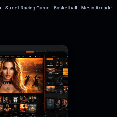
u
Street Racing Game
Basketball
Mesin Arcade