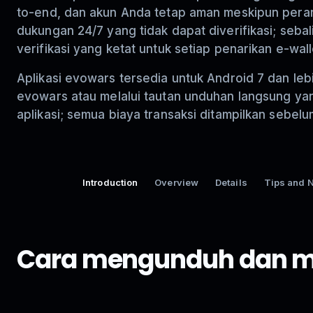
to-end, dan akun Anda tetap aman meskipun perang
dukungan 24/7 yang tidak dapat diverifikasi; seba
verifikasi yang ketat untuk setiap penarikan e-wall
Aplikasi evowars tersedia untuk Android 7 dan lebih
evowars atau melalui tautan unduhan langsung y
aplikasi; semua biaya transaksi ditampilkan sebel
Introduction
Overview
Details
Tips and 
Cara mengunduh dan m