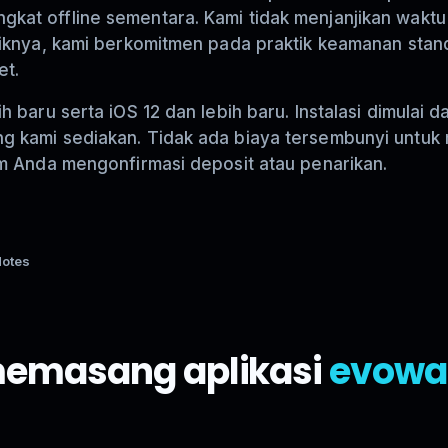
kat offline sementara. Kami tidak menjanjikan wakt
liknya, kami berkomitmen pada praktik keamanan stan
et.
 baru serta iOS 12 dan lebih baru. Instalasi dimulai da
ang kami sediakan. Tidak ada biaya tersembunyi unt
um Anda mengonfirmasi deposit atau penarikan.
Notes
emasang aplikasi
evowa