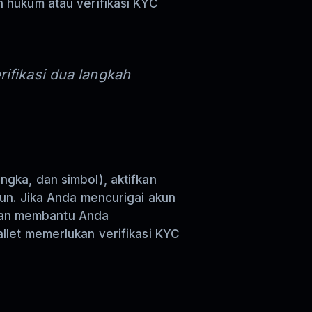
n hukum atau verifikasi KYC
ifikasi dua langkah
ngka, dan simbol), aktifkan
pun. Jika Anda mencurigai akun
akan membantu Anda
llet memerlukan verifikasi KYC